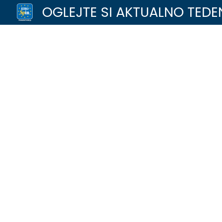
OGLEJTE SI AKTUALNO TED