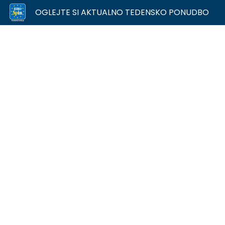
OGLEJTE SI AKTUALNO TEDENSKO PONUDBO