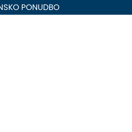
ENSKO PONUDBO