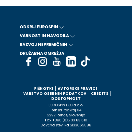
ODKRIJ EUROSPIN
VARNOST IN NAVODILA
RAZVOJ NEPREMIČNIN
DRUŽABNA OMREŽJA
PIŠKOTKI
AVTORSKE PRAVICE
VARSTVO OSEBNIH PODATKOV
CREDITS
DOSTOPNOST
EUROSPIN EKO d.o.o.
Renški Podkraj 64
5292 Renče, Slovenija
Fax +386 (0)5 33 83 610
Davčna številka SI33065888