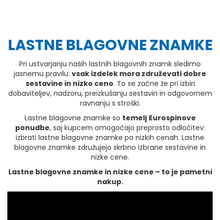
LASTNE BLAGOVNE ZNAMKE
Pri ustvarjanju naših lastnih blagovnih znamk sledimo
jasnemu pravilu:
vsak izdelek mora združevati dobre
sestavine in nizko ceno
. To se začne že pri izbiri
dobaviteljev, nadzoru, preizkušanju sestavin in odgovornem
ravnanju s stroški.
Lastne blagovne znamke so
temelj
Eurospinove
ponudbe
, saj kupcem omogočajo preprosto odločitev:
izbrati lastne blagovne znamke po nizkih cenah. Lastne
blagovne znamke združujejo skrbno izbrane sestavine in
nizke cene.
Lastne blagovne znamke in nizke cene – to je pametni
nakup.