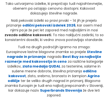
Tako ustvarjamo izdelke, ki prepričajo tudi najzahtevnejše,
obenem pa ostajajo cenovno dostopni. Kakovost
dokazujejo številne nagrade.
Naši pekovski izdelki so pravi prvaki – 14 jih je prejelo
priznanje
odlični pekovski izdelek 2026
, kar osem med
njimi pa je že pet let zapored med najboljšimi in nosi
zvezdo odlične kakovosti
. To niso naključni zadetki, to so
konsistentni dosežki, ki vedno znova postavljajo standarde.
Tudi na drugih področjih igramo na zmago:
Eurospinove lastne blagovne znamke so prejele
številne
nagrade in priznanja
: nagrada
Best Buy za najboljše
razmerje med kakovostjo in ceno
za različne kategorije
izdelkov,
zlata medalja QUDAL
za testenine, salame in
sušene mesne dobrote, številna priznanja
odlična
kakovost
, zlato, srebrno, bronasto in šampion
Agrino
odličje
ter še veliko drugih nagrad in priznanj. Blagovna
znamka Eurospin je tudi ena najbolj prepoznanih v Sloveniji,
kar dokazuje naziv
Superbrands Slovenija
že dve leti
zapored.