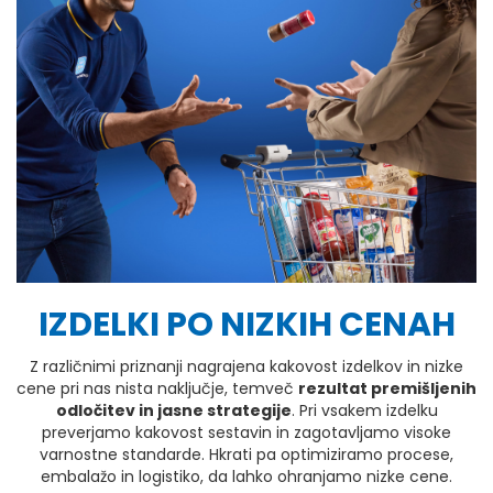
IZDELKI PO NIZKIH CENAH
Z različnimi priznanji nagrajena kakovost izdelkov in nizke
cene pri nas nista naključje, temveč
rezultat premišljenih
odločitev in jasne strategije
. Pri vsakem izdelku
preverjamo kakovost sestavin in zagotavljamo visoke
varnostne standarde. Hkrati pa optimiziramo procese,
embalažo in logistiko, da lahko ohranjamo nizke cene.