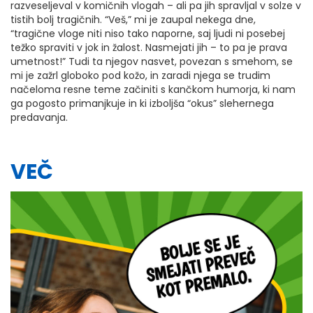
razveseljeval v komičnih vlogah – ali pa jih spravljal v solze v
tistih bolj tragičnih. “Veš,” mi je zaupal nekega dne,
“tragične vloge niti niso tako naporne, saj ljudi ni posebej
težko spraviti v jok in žalost. Nasmejati jih – to pa je prava
umetnost!” Tudi ta njegov nasvet, povezan s smehom, se
mi je zažrl globoko pod kožo, in zaradi njega se trudim
načeloma resne teme začiniti s kančkom humorja, ki nam
ga pogosto primanjkuje in ki izboljša “okus” slehernega
predavanja.
VEČ