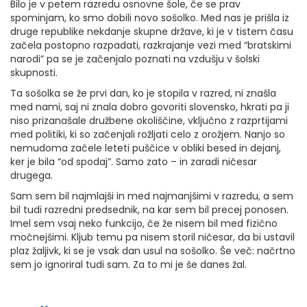
Bilo je v petem razredu osnovne šole, če se prav
spominjam, ko smo dobili novo sošolko. Med nas je prišla iz
druge republike nekdanje skupne države, ki je v tistem času
začela postopno razpadati, razkrajanje vezi med “bratskimi
narodi” pa se je začenjalo poznati na vzdušju v šolski
skupnosti.
Ta sošolka se že prvi dan, ko je stopila v razred, ni znašla
med nami, saj ni znala dobro govoriti slovensko, hkrati pa ji
niso prizanašale družbene okoliščine, vključno z razprtijami
med politiki, ki so začenjali rožljati celo z orožjem. Nanjo so
nemudoma začele leteti puščice v obliki besed in dejanj,
ker je bila “od spodaj”. Samo zato – in zaradi ničesar
drugega.
Sam sem bil najmlajši in med najmanjšimi v razredu, a sem
bil tudi razredni predsednik, na kar sem bil precej ponosen.
Imel sem vsaj neko funkcijo, če že nisem bil med fizično
močnejšimi. Kljub temu pa nisem storil ničesar, da bi ustavil
plaz žaljivk, ki se je vsak dan usul na sošolko. Še več: načrtno
sem jo ignoriral tudi sam. Za to mi je še danes žal.