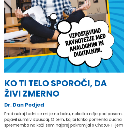
KO TI TELO SPOROČI, DA
ŽIVI ZMERNO
Dr. Dan Podjed
Pred nekaj tedni se mi je na boku, nekoliko nižje pod pasom,
pojavil sumljiv izpuščaj. O tem, kaj bi lahko pomenila čudna
sprememba na koži, sem najprej pokramljal s ChatGPT-jem