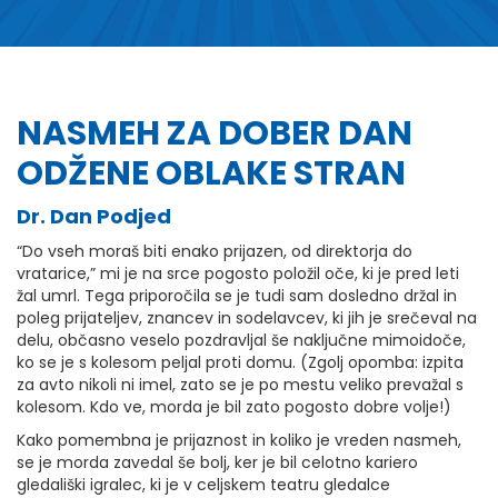
NASMEH ZA DOBER DAN
ODŽENE OBLAKE STRAN
Dr. Dan Podjed
“Do vseh moraš biti enako prijazen, od direktorja do
vratarice,” mi je na srce pogosto položil oče, ki je pred leti
žal umrl. Tega priporočila se je tudi sam dosledno držal in
poleg prijateljev, znancev in sodelavcev, ki jih je srečeval na
delu, občasno veselo pozdravljal še naključne mimoidoče,
ko se je s kolesom peljal proti domu. (Zgolj opomba: izpita
za avto nikoli ni imel, zato se je po mestu veliko prevažal s
kolesom. Kdo ve, morda je bil zato pogosto dobre volje!)
Kako pomembna je prijaznost in koliko je vreden nasmeh,
se je morda zavedal še bolj, ker je bil celotno kariero
gledališki igralec, ki je v celjskem teatru gledalce