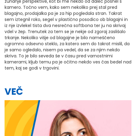
zunanje perspektive, kot bi me nekdo od daleč posnel s
kamero. Točno vem, kako sem nekoliko prej stal pred
blagajno, prodajalka pa je za hip pogledala stran. Takrat
sem iztegnil roko, segel v plastično posodico ob blagajni in
iz nje izvlekel tista dva nesrečna softbona ter ju na skrivaj
vdel v žep. Trenutek za tem se je nekje od zgoraj zaslišalo
trkanje. Nekoliko višje od blagajne je bilo nameščeno
ogromno odsevno steklo, za katero sem do takrat mislil, da
je samo ogledalo, nisem pa vedel, da se za njim nekdo
skriva. To je bilo seveda še v času pred varnostnimi
kamerami, kljub temu pa je očitno nekdo ves čas bedel nad
tem, kaj se godi v trgovini.
VEČ