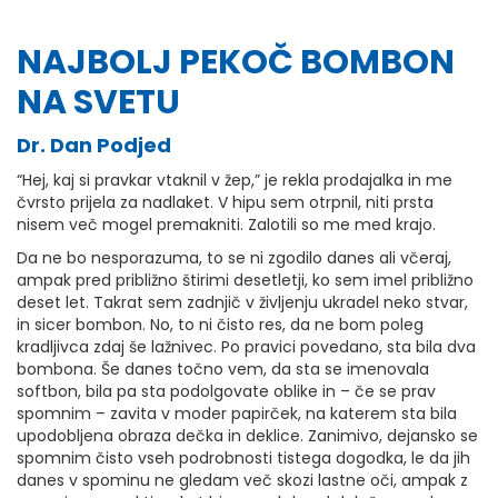
NAJBOLJ PEKOČ BOMBON
NA SVETU
Dr. Dan Podjed
“Hej, kaj si pravkar vtaknil v žep,” je rekla prodajalka in me
čvrsto prijela za nadlaket. V hipu sem otrpnil, niti prsta
nisem več mogel premakniti. Zalotili so me med krajo.
Da ne bo nesporazuma, to se ni zgodilo danes ali včeraj,
ampak pred približno štirimi desetletji, ko sem imel približno
deset let. Takrat sem zadnjič v življenju ukradel neko stvar,
in sicer bombon. No, to ni čisto res, da ne bom poleg
kradljivca zdaj še lažnivec. Po pravici povedano, sta bila dva
bombona. Še danes točno vem, da sta se imenovala
softbon, bila pa sta podolgovate oblike in – če se prav
spomnim – zavita v moder papirček, na katerem sta bila
upodobljena obraza dečka in deklice. Zanimivo, dejansko se
spomnim čisto vseh podrobnosti tistega dogodka, le da jih
danes v spominu ne gledam več skozi lastne oči, ampak z