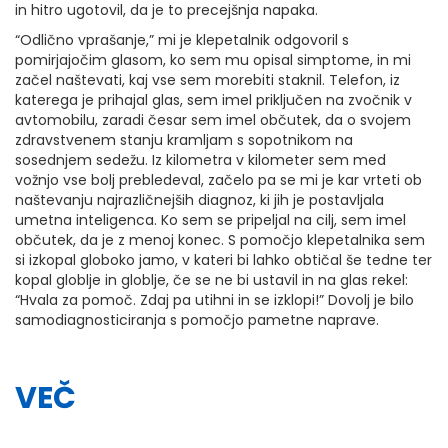
in hitro ugotovil, da je to precejšnja napaka.
“Odlično vprašanje,” mi je klepetalnik odgovoril s
pomirjajočim glasom, ko sem mu opisal simptome, in mi
začel naštevati, kaj vse sem morebiti staknil. Telefon, iz
katerega je prihajal glas, sem imel priključen na zvočnik v
avtomobilu, zaradi česar sem imel občutek, da o svojem
zdravstvenem stanju kramljam s sopotnikom na
sosednjem sedežu. Iz kilometra v kilometer sem med
vožnjo vse bolj prebledeval, začelo pa se mi je kar vrteti ob
naštevanju najrazličnejših diagnoz, ki jih je postavljala
umetna inteligenca. Ko sem se pripeljal na cilj, sem imel
občutek, da je z menoj konec. S pomočjo klepetalnika sem
si izkopal globoko jamo, v kateri bi lahko obtičal še tedne ter
kopal globlje in globlje, če se ne bi ustavil in na glas rekel:
“Hvala za pomoč. Zdaj pa utihni in se izklopi!” Dovolj je bilo
samodiagnosticiranja s pomočjo pametne naprave.
VEČ