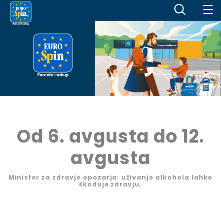
Od 6. avgusta do 12.
avgusta
Minister za zdravje opozarja: uživanje alkohola lahko
škoduje zdravju.