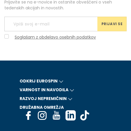
Prijavite se na e-novice in ostanite obveščeni o vseh
tedenskih akcijah in novostih.
PRIJAVI SE
Soglašam z obdelavo osebnih podatkov
ODKRIJ EUROSPIN
VARNOST IN NAVODILA
RAZVOJ NEPREMIČNIN
DRUŽABNA OMREŽJA