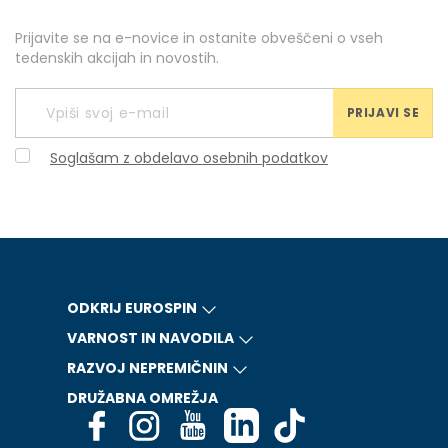
Prijavite se na e-novice in ostanite obveščeni o vseh
tedenskih akcijah in novostih.
PRIJAVI SE
Soglašam z obdelavo osebnih podatkov
ODKRIJ EUROSPIN
VARNOST IN NAVODILA
RAZVOJ NEPREMIČNIN
DRUŽABNA OMREŽJA