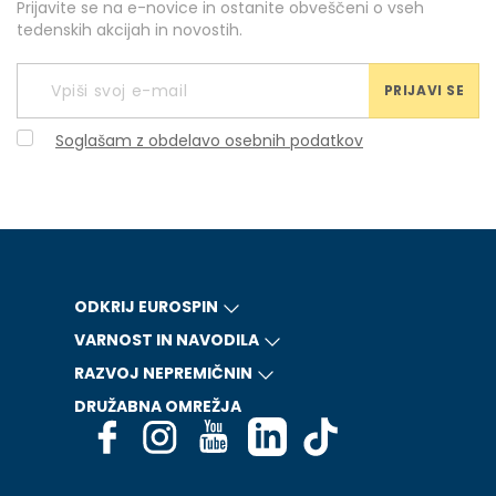
Prijavite se na e-novice in ostanite obveščeni o vseh
tedenskih akcijah in novostih.
PRIJAVI SE
Soglašam z obdelavo osebnih podatkov
ODKRIJ EUROSPIN
VARNOST IN NAVODILA
RAZVOJ NEPREMIČNIN
DRUŽABNA OMREŽJA