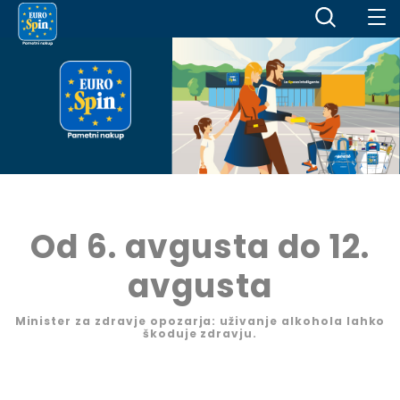
Od 6. avgusta do 12.
avgusta
Minister za zdravje opozarja: uživanje alkohola lahko
škoduje zdravju.