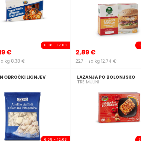
6.08 - 12.08
6
19 €
2,89 €
za kg 8,38 €
227 - za kg 12,74 €
IN OBROČKI LIGNJEV
LAZANJA PO BOLONJSKO
TRE MULINI
6.08 - 12.08
6