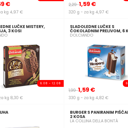
59 €
1,59 €
2,29
za kg 4,97 €
320 g - za kg 4,97 €
EDNE LUČKE MISTERY,
SLADOLEDNE LUČKE S
JA, 3 KOSI
ČOKOLADNIM PRELIVOM, 6
NDO
DOLCIANDO
6.08 - 12.08
6
1,59 €
1,99
za kg 8,30 €
330 g - za kg 4,82 €
JUHA
BURGER S PANIRANIM PIŠČ
2 KOSA
LA COLLINA DELLA BONTÀ