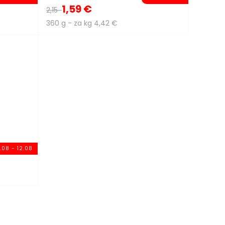
1,59 €
2,15
360 g - za kg 4,42 €
.08 - 12.08