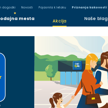
in dogodki
Novosti
Pojasnila k letaku
Priznanja kakovosti
rodajna mesta
Naše bla
Akcija