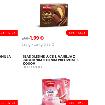
.08 - 12.08
6.08 - 12.08
1,99 €
2,59
285 g - za kg 6,99 €
ANILJA
SLADOLEDNE LUČKE, VANILJA Z
JAGODNIM LEDENIM PRELIVOM, 6
KOSOV
DOLCIANDO
.08 - 12.08
6.08 - 12.08