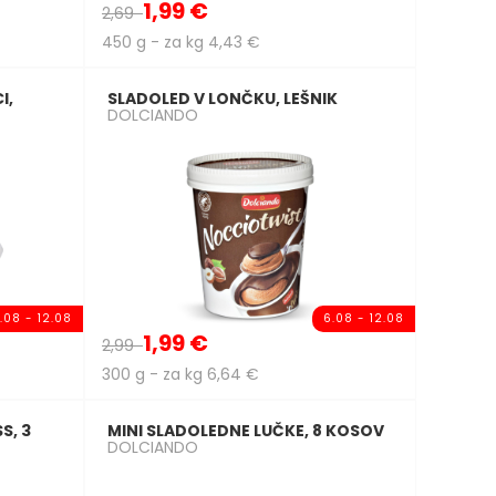
1,99 €
2,69
450 g - za kg 4,43 €
I,
SLADOLED V LONČKU, LEŠNIK
DOLCIANDO
.08 - 12.08
6.08 - 12.08
1,99 €
2,99
300 g - za kg 6,64 €
S, 3
MINI SLADOLEDNE LUČKE, 8 KOSOV
DOLCIANDO