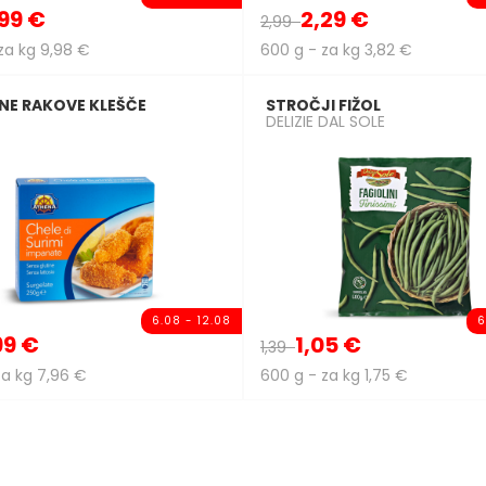
99 €
2,29 €
2,99
za kg 9,98 €
600 g - za kg 3,82 €
NE RAKOVE KLEŠČE
STROČJI FIŽOL
DELIZIE DAL SOLE
6.08 - 12.08
6
99 €
1,05 €
1,39
za kg 7,96 €
600 g - za kg 1,75 €