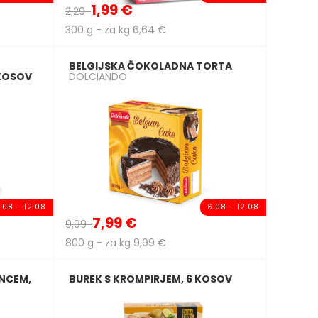
1,99 €
2,29
300 g - za kg 6,64 €
BELGIJSKA ČOKOLADNA TORTA
 KOSOV
DOLCIANDO
.08 - 12.08
6.08 - 12.08
7,99 €
9,99
800 g - za kg 9,99 €
ANCEM,
BUREK S KROMPIRJEM, 6 KOSOV