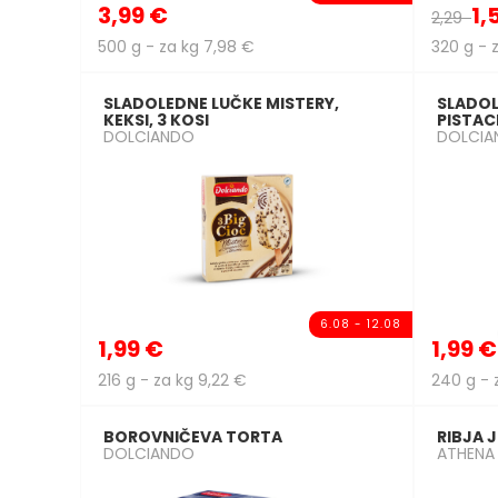
3,99 €
1,
2,29
500 g - za kg 7,98 €
320 g - 
SLADOLEDNE LUČKE MISTERY,
SLADOL
KEKSI, 3 KOSI
PISTACI
DOLCIANDO
DOLCIA
6.08 - 12.08
1,99 €
1,99 €
216 g - za kg 9,22 €
240 g - 
BOROVNIČEVA TORTA
RIBJA 
DOLCIANDO
ATHENA