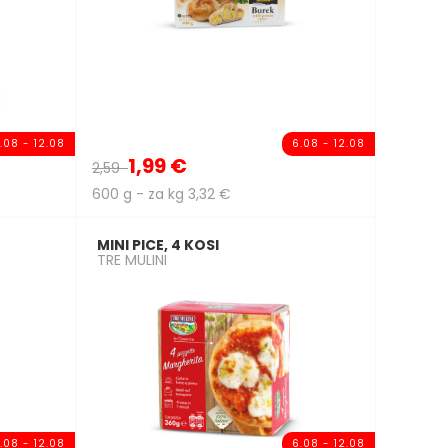
.08 - 12.08
6.08 - 12.08
1,99 €
2,59
600 g - za kg 3,32 €
MINI PICE, 4 KOSI
TRE MULINI
.08 - 12.08
6.08 - 12.08