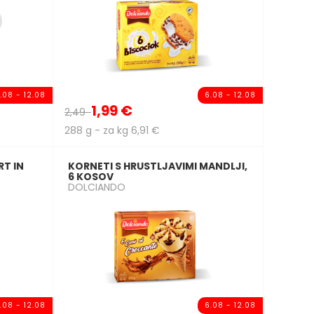
.08 - 12.08
6.08 - 12.08
1,99 €
2,49
288 g - za kg 6,91 €
RT IN
KORNETI S HRUSTLJAVIMI MANDLJI,
6 KOSOV
DOLCIANDO
.08 - 12.08
6.08 - 12.08