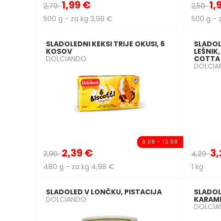
1,99 €
1,
2,79
2,59
500 g - za kg 3,98 €
500 g - 
SLADOLEDNI KEKSI TRIJE OKUSI, 6
SLADOL
KOSOV
LEŠNIK
DOLCIANDO
COTTA
DOLCIA
6.08 - 12.08
2,39 €
3,
2,99
4,29
480 g - za kg 4,98 €
1 kg
SLADOLED V LONČKU, PISTACIJA
SLADOL
DOLCIANDO
KARAM
DOLCIA