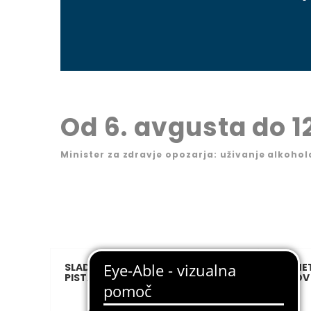
Od 6. avgusta do 1
Minister za zdravje opozarja: uživanje alkohol
SLADOLED V BANJICI, VANILJA IN
KORNET
PISTACIJA
KOSOV