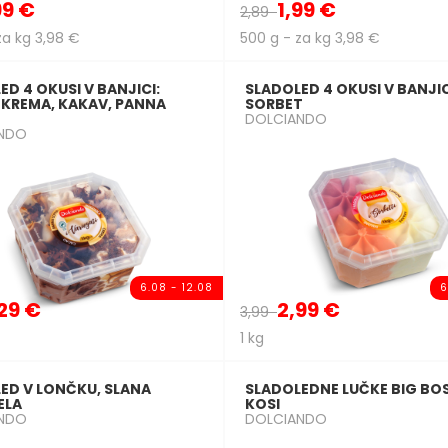
99 €
1,99 €
2,89
za kg 3,98 €
500 g - za kg 3,98 €
ED 4 OKUSI V BANJICI:
SLADOLED 4 OKUSI V BANJIC
, KREMA, KAKAV, PANNA
SORBET
DOLCIANDO
NDO
6.08 - 12.08
6
29 €
2,99 €
3,99
1 kg
ED V LONČKU, SLANA
SLADOLEDNE LUČKE BIG BOS
ELA
KOSI
NDO
DOLCIANDO