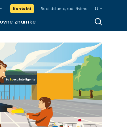
Kontakti
Radi delamo, radi živimo
SL
govne znamke