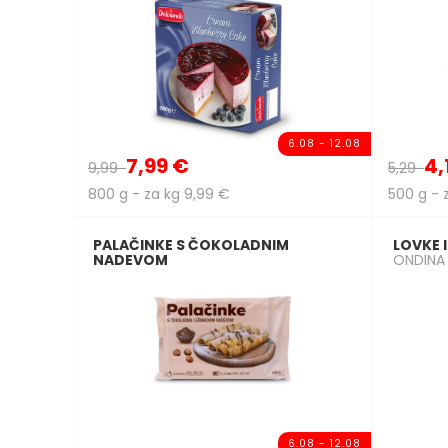
6.08 - 12.08
7,99 €
4,
9,99
5,29
800 g - za kg 9,99 €
500 g - 
PALAČINKE S ČOKOLADNIM
LOVKE 
NADEVOM
ONDINA
6.08 - 12.08