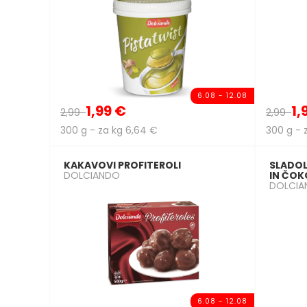
6.08 - 12.08
1,99 €
1,
2,99
2,99
300 g - za kg 6,64 €
300 g - 
KAKAVOVI PROFITEROLI
SLADOL
DOLCIANDO
IN ČO
DOLCIA
6.08 - 12.08