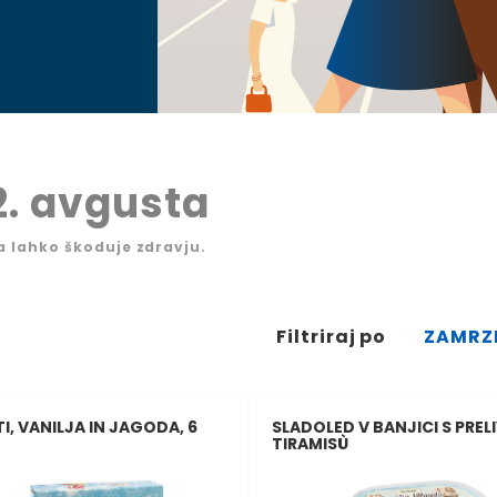
2. avgusta
a lahko škoduje zdravju.
Filtriraj po
ZAMRZN
I, VANILJA IN JAGODA, 6
SLADOLED V BANJICI S PREL
TIRAMISÙ