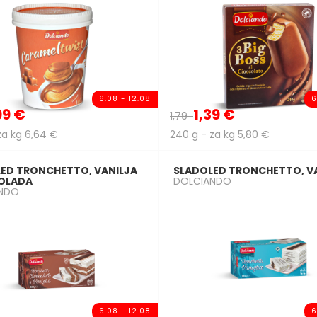
6.08 - 12.08
6
99 €
1,39 €
1,79
za kg 6,64 €
240 g - za kg 5,80 €
ED TRONCHETTO, VANILJA
SLADOLED TRONCHETTO, V
KOLADA
DOLCIANDO
NDO
6.08 - 12.08
6