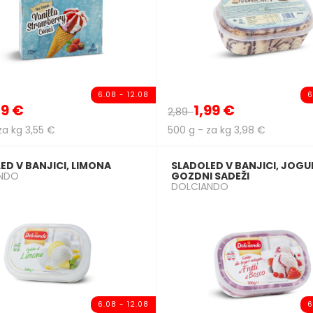
6.08 - 12.08
6
49 €
1,99 €
2,89
za kg 3,55 €
500 g - za kg 3,98 €
ED V BANJICI, LIMONA
SLADOLED V BANJICI, JOGU
NDO
GOZDNI SADEŽI
DOLCIANDO
6.08 - 12.08
6