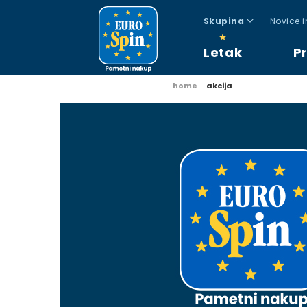
Skupina
Novice 
Letak
P
home
akcija