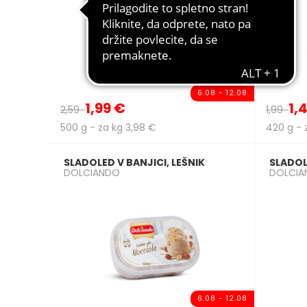
6.08 - 12.08
1,99 €
1,
2,59
1,99
500 g - za kg 3,98 €
420 g - 
SLADOLED V BANJICI, LEŠNIK
SLADOL
DOLCIANDO
DOLCIA
6.08 - 12.08