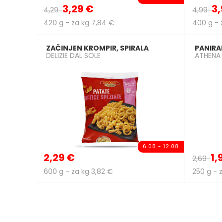
3,29 €
3,
4,29
4,99
420 g - za kg 7,84 €
400 g - 
ZAČINJEN KROMPIR, SPIRALA
PANIRA
DELIZIE DAL SOLE
ATHENA
6.08 - 12.08
2,29 €
1,
2,69
600 g - za kg 3,82 €
250 g - 