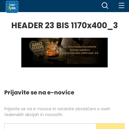
HEADER 23 BIS 1170x400_3
Prijavite se na e-novice
Prijavite se na e-novice in ostanite obveščeni o vseh
tedenskih akcijah in novostih.