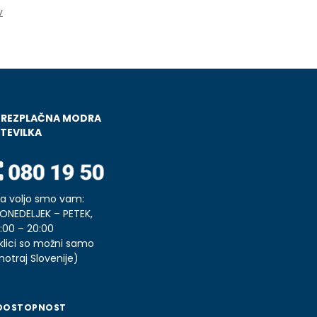
v
BREZPLAČNA MODRA
TEVILKA
a voljo smo vam:
ONEDELJEK – PETEK,
:00 – 20:00
klici so možni samo
notraj Slovenije)
DOSTOPNOST