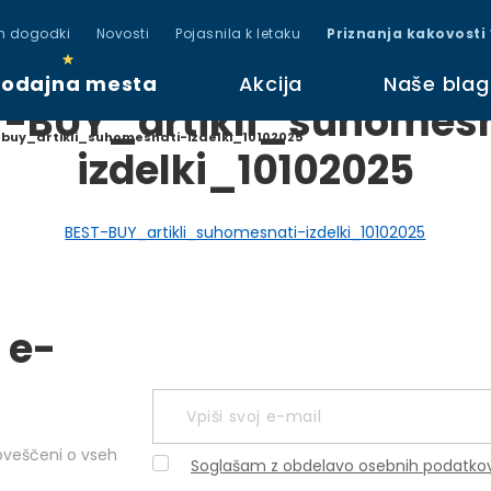
in dogodki
Novosti
Pojasnila k letaku
Priznanja kakovosti
rodajna mesta
Akcija
Naše bla
T-BUY_artikli_suhomesn
buy_artikli_suhomesnati-izdelki_10102025
izdelki_10102025
BEST-BUY_artikli_suhomesnati-izdelki_10102025
 e-
obveščeni o vseh
Soglašam z obdelavo osebnih podatko