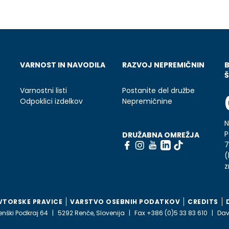
VARNOST IN NAVODILA
RAZVOJ NEPREMIČNIN
Š
Varnostni listi
Postanite del družbe
Odpoklici izdelkov
Nepremičnine
N
P
DRUŽABNA OMREŽJA
7
(
z
VTORSKE PRAVICE
VARSTVO OSEBNIH PODATKOV
CREDITS
enški Podkraj 64
5292 Renče, Slovenija
Fax +386 (0)5 33 83 610
Dav