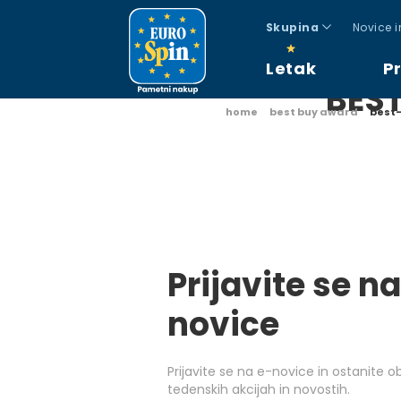
Skupina
Novice 
Letak
P
BES
home
best buy award
best-
Prijavite se na
novice
Prijavite se na e-novice in ostanite 
tedenskih akcijah in novostih.