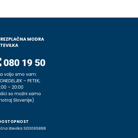
BREZPLAČNA MODRA
TEVILKA
a voljo smo vam:
ONEDELJEK – PETEK,
:00 – 20:00
klici so možni samo
notraj Slovenije)
DOSTOPNOST
čna številka SI33065888