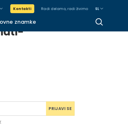
Kontakti
Radi delamo, radi živimo
SL
govne znamke
ati-
PRIJAVI SE
v