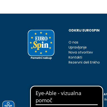
ODKRIJ EUROSPIN
O nas
Upravljanje
Nova otvoritev
Kontakti
Rezervni deli Enkho
PIŠKOTKI
A
EUROSPIN EKO d.o.o.
R