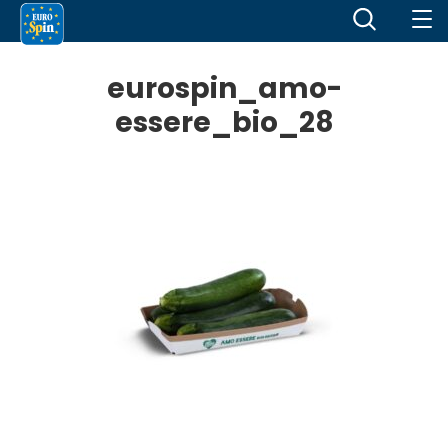
eurospin_amo-
essere_bio_28