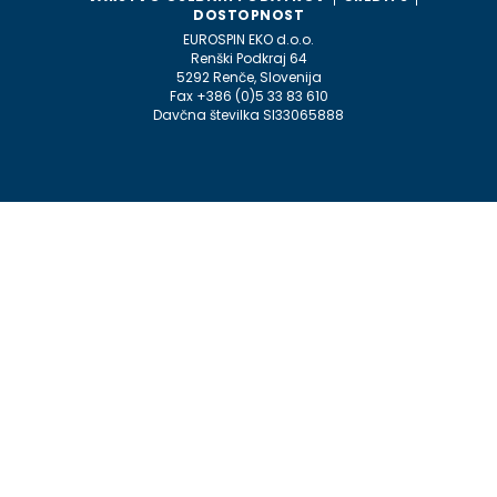
DOSTOPNOST
EUROSPIN EKO d.o.o.
Renški Podkraj 64
5292 Renče, Slovenija
Fax +386 (0)5 33 83 610
Davčna številka SI33065888