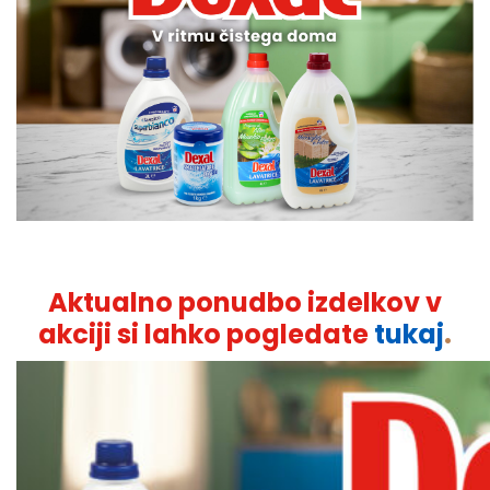
Aktualno ponudbo izdelkov v
akciji si lahko pogledate
tukaj
.