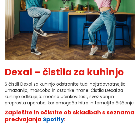
Dexal – čistila za kuhinjo
S čistili Dexal za kuhinjo odstranite tudi najtrdovratnejšo
umazanijo, maščobo in ostanke hrane. Čistila Dexal za
kuhinjo odlikujejo: močna učinkovitost, svež vonj in
preprosta uporaba, kar omogoča hitro in temeljito čiščenje.
Zaplešite in očistite ob skladbah s seznama
predvajanja
Spotify
: