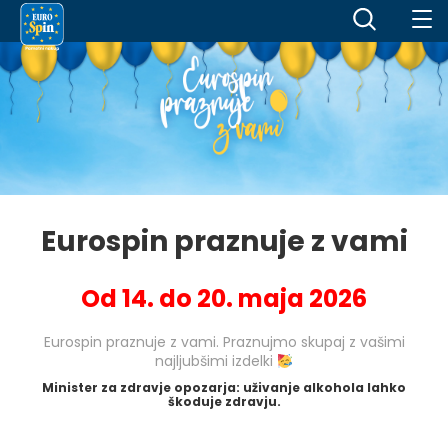
Eurospin praznuje z vami
Od 14. do 20. maja 2026
Eurospin praznuje z vami. Praznujmo skupaj z vašimi
najljubšimi izdelki
Minister za zdravje opozarja: uživanje alkohola lahko
škoduje zdravju.