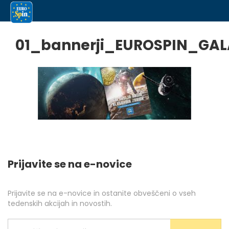
01_bannerji_EUROSPIN_GAL
Prijavite se na e-novice
Prijavite se na e-novice in ostanite obveščeni o vseh
tedenskih akcijah in novostih.