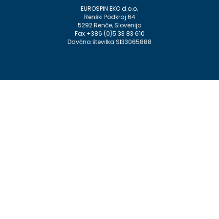
EUROSPIN EKO d.o.o.
Renški Podkraj 64
5292 Renče, Slovenija
Fax +386 (0)5 33 83 610
Davčna številka SI33065888