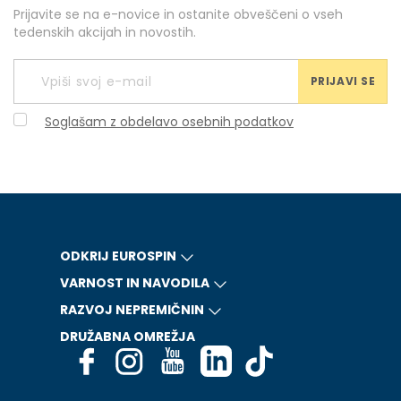
Prijavite se na e-novice in ostanite obveščeni o vseh
tedenskih akcijah in novostih.
PRIJAVI SE
Soglašam z obdelavo osebnih podatkov
ODKRIJ EUROSPIN
VARNOST IN NAVODILA
RAZVOJ NEPREMIČNIN
DRUŽABNA OMREŽJA