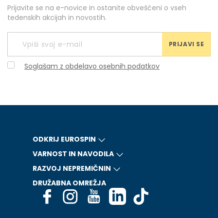
Prijavite se na e-novice in ostanite obveščeni o vseh
tedenskih akcijah in novostih.
PRIJAVI SE
Soglašam z obdelavo osebnih podatkov
ODKRIJ EUROSPIN
VARNOST IN NAVODILA
RAZVOJ NEPREMIČNIN
DRUŽABNA OMREŽJA