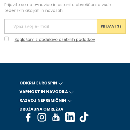
Prijavite se na e-novice in ostanite obveščeni o vseh
tedenskih akcijah in novostih.
PRIJAVI SE
Soglašam z obdelavo osebnih podatkov
ODKRIJ EUROSPIN
VARNOST IN NAVODILA
RAZVOJ NEPREMIČNIN
DRUŽABNA OMREŽJA