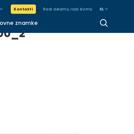
Kontakti
Radi delamo, radi živimo
SL
govne znamke
500_2