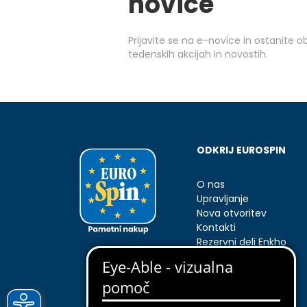
novice
Prijavite se na e-novice in ostanite 
tedenskih akcijah in novostih.
ODKRIJ EUROSPIN
O nas
Upravljanje
Nova otvoritev
Kontakti
Rezervni deli Enkho