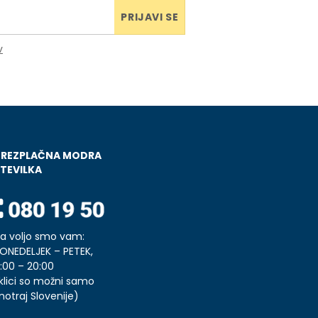
PRIJAVI SE
v
BREZPLAČNA MODRA
TEVILKA
a voljo smo vam:
ONEDELJEK – PETEK,
:00 – 20:00
klici so možni samo
notraj Slovenije)