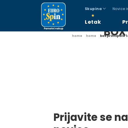
Skupina
Novice 
Letak
P
BOX 
home
home
box principale 
Prijavite se na