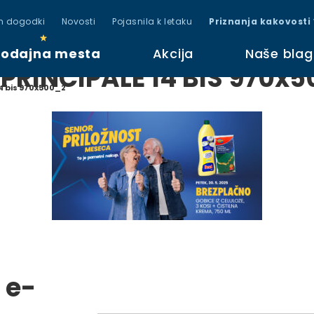
in dogodki
Novosti
Pojasnila k letaku
Priznanja kakovosti
rodajna mesta
Akcija
Naše bla
PRINCIPALE 14 BIS 970x
14 bis 970x500_2
 e-