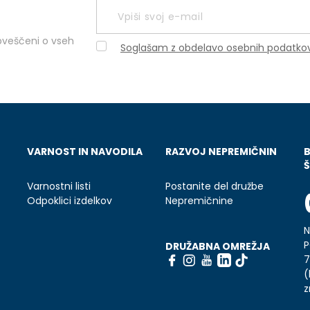
obveščeni o vseh
Soglašam z obdelavo osebnih podatko
VARNOST IN NAVODILA
RAZVOJ NEPREMIČNIN
Š
Varnostni listi
Postanite del družbe
Odpoklici izdelkov
Nepremičnine
N
P
DRUŽABNA OMREŽJA
7
(
z