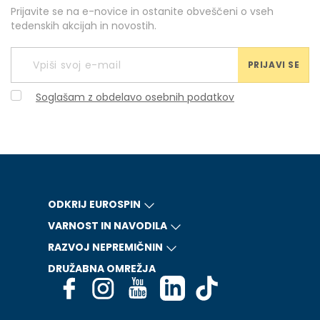
Prijavite se na e-novice in ostanite obveščeni o vseh
tedenskih akcijah in novostih.
PRIJAVI SE
Soglašam z obdelavo osebnih podatkov
ODKRIJ EUROSPIN
VARNOST IN NAVODILA
RAZVOJ NEPREMIČNIN
DRUŽABNA OMREŽJA