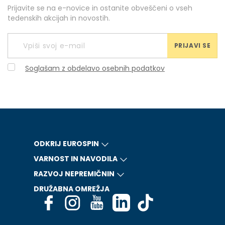
Prijavite se na e-novice in ostanite obveščeni o vseh
tedenskih akcijah in novostih.
PRIJAVI SE
Soglašam z obdelavo osebnih podatkov
ODKRIJ EUROSPIN
VARNOST IN NAVODILA
RAZVOJ NEPREMIČNIN
DRUŽABNA OMREŽJA