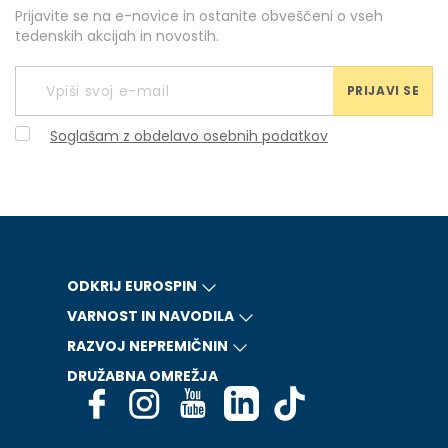
Prijavite se na e-novice in ostanite obveščeni o vseh
tedenskih akcijah in novostih.
PRIJAVI SE
Soglašam z obdelavo osebnih podatkov
ODKRIJ EUROSPIN
VARNOST IN NAVODILA
RAZVOJ NEPREMIČNIN
DRUŽABNA OMREŽJA