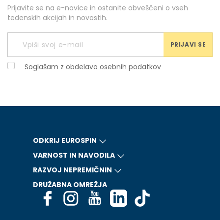
Prijavite se na e-novice in ostanite obveščeni o vseh
tedenskih akcijah in novostih.
PRIJAVI SE
Soglašam z obdelavo osebnih podatkov
ODKRIJ EUROSPIN
VARNOST IN NAVODILA
RAZVOJ NEPREMIČNIN
DRUŽABNA OMREŽJA