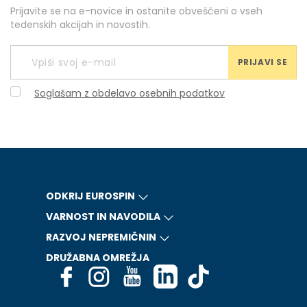
Prijavite se na e-novice in ostanite obveščeni o vseh
tedenskih akcijah in novostih.
PRIJAVI SE
Soglašam z obdelavo osebnih podatkov
ODKRIJ EUROSPIN
VARNOST IN NAVODILA
RAZVOJ NEPREMIČNIN
DRUŽABNA OMREŽJA