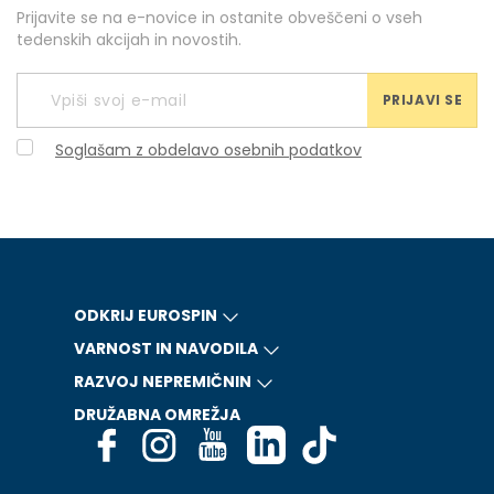
Prijavite se na e-novice in ostanite obveščeni o vseh
tedenskih akcijah in novostih.
PRIJAVI SE
Soglašam z obdelavo osebnih podatkov
ODKRIJ EUROSPIN
VARNOST IN NAVODILA
RAZVOJ NEPREMIČNIN
DRUŽABNA OMREŽJA