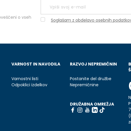
obveščeni o vseh
Soglašam z obdelavo osebnih podatko
VARNOST IN NAVODILA
RAZVOJ NEPREMIČNIN
Š
Varnostni listi
Postanite del družbe
Odpoklici izdelkov
Nepremičnine
N
P
DRUŽABNA OMREŽJA
7
(
z