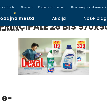
in dogodki
Novosti
Pojasnila k letaku
Priznanja kakovosti
rodajna mesta
Akcija
Naše bla
PRINCIPALE 28 BIS 970x
28 bis 970x500_4
 e-