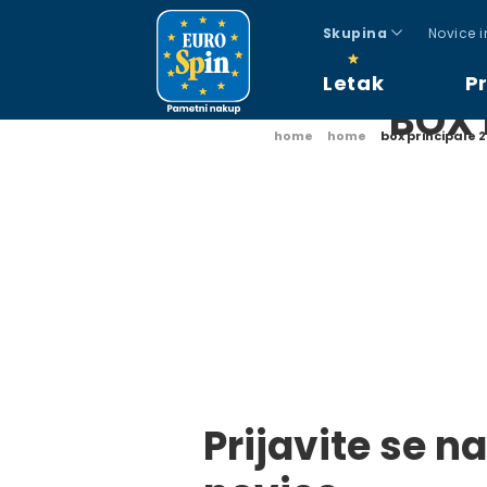
Skupina
Novice 
Letak
P
BOX 
home
home
box principale 
Prijavite se na