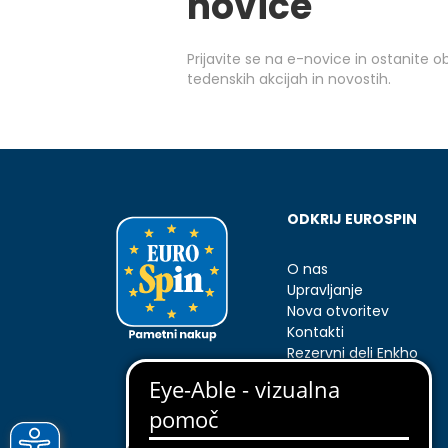
novice
Prijavite se na e-novice in ostanite 
tedenskih akcijah in novostih.
ODKRIJ EUROSPIN
O nas
Upravljanje
Nova otvoritev
Kontakti
Rezervni deli Enkho