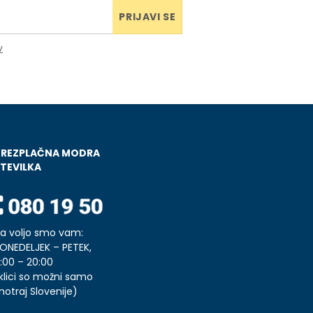
PRIJAVI SE
v
BREZPLAČNA MODRA
TEVILKA
a voljo smo vam:
ONEDELJEK – PETEK,
:00 – 20:00
klici so možni samo
notraj Slovenije)