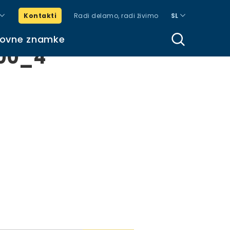
Kontakti
Radi delamo, radi živimo
SL
govne znamke
500_4