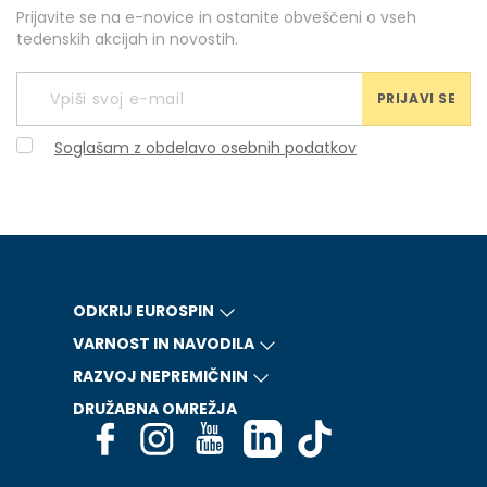
Prijavite se na e-novice in ostanite obveščeni o vseh
tedenskih akcijah in novostih.
PRIJAVI SE
Soglašam z obdelavo osebnih podatkov
ODKRIJ EUROSPIN
VARNOST IN NAVODILA
RAZVOJ NEPREMIČNIN
DRUŽABNA OMREŽJA