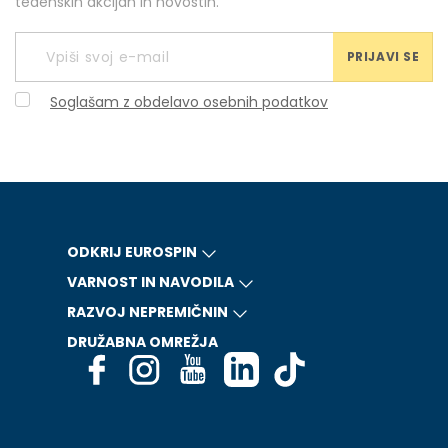
tedenskih akcijah in novostih.
PRIJAVI SE
Soglašam z obdelavo osebnih podatkov
ODKRIJ EUROSPIN
VARNOST IN NAVODILA
RAZVOJ NEPREMIČNIN
DRUŽABNA OMREŽJA