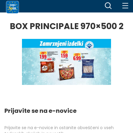
BOX PRINCIPALE 970×500 2
Prijavite se na e-novice
Prijavite se na e-novice in ostanite obveščeni o vseh