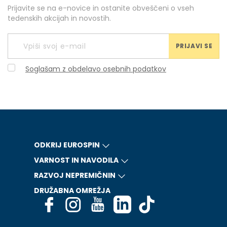
Prijavite se na e-novice in ostanite obveščeni o vseh
tedenskih akcijah in novostih.
PRIJAVI SE
Soglašam z obdelavo osebnih podatkov
ODKRIJ EUROSPIN
VARNOST IN NAVODILA
RAZVOJ NEPREMIČNIN
DRUŽABNA OMREŽJA