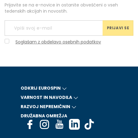
Prijavite se na e-novice in ostanite obveščeni o vseh
tedenskih akcijah in novostih.
PRIJAVI SE
Soglašam z obdelavo osebnih podatkov
ODKRIJ EUROSPIN
VARNOST IN NAVODILA
RAZVOJ NEPREMIČNIN
DRUŽABNA OMREŽJA