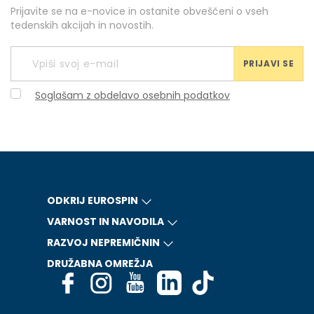
Prijavite se na e-novice in ostanite obveščeni o vseh
tedenskih akcijah in novostih.
PRIJAVI SE
Soglašam z obdelavo osebnih podatkov
ODKRIJ EUROSPIN
VARNOST IN NAVODILA
RAZVOJ NEPREMIČNIN
DRUŽABNA OMREŽJA