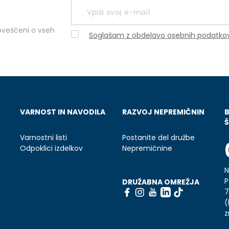
obveščeni o vseh
Soglašam z obdelavo osebnih podatko
VARNOST IN NAVODILA
RAZVOJ NEPREMIČNIN
Š
Varnostni listi
Postanite del družbe
Odpoklici izdelkov
Nepremičnine
N
P
DRUŽABNA OMREŽJA
7
(
z