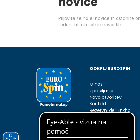
novice
Prijavite se na e-novice in ostanite 
tedenskih akcijah in novostih.
ODKRIJ EUROSPIN
O nas
Upravljanje
Nova otvoritev
Kontakti
Rezervni deli Enkho