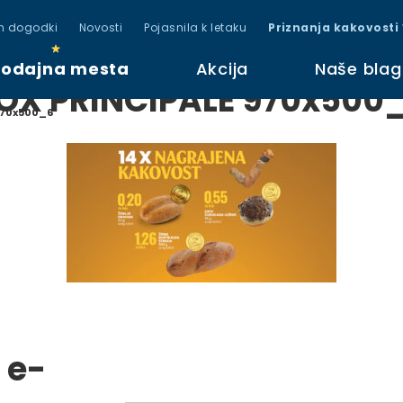
in dogodki
Novosti
Pojasnila k letaku
Priznanja kakovosti
rodajna mesta
Akcija
Naše bla
OX PRINCIPALE 970x500
 970x500_6
 e-