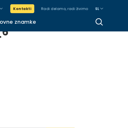
Kontakti
Radi delamo, radi živimo
SL
govne znamke
_6