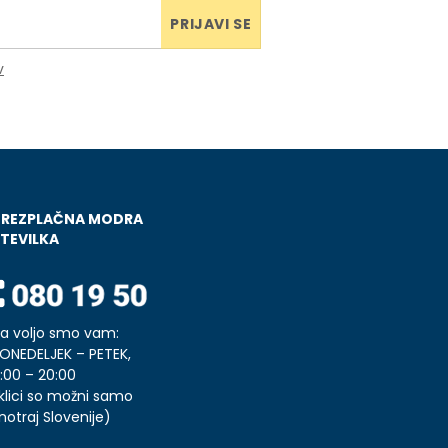
PRIJAVI SE
v
BREZPLAČNA MODRA
TEVILKA
a voljo smo vam:
ONEDELJEK – PETEK,
:00 – 20:00
klici so možni samo
notraj Slovenije)