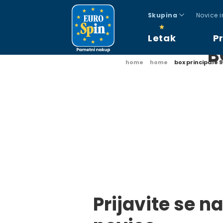
Skupina
Novice 
Letak
P
B
home
home
box principale
Prijavite se na