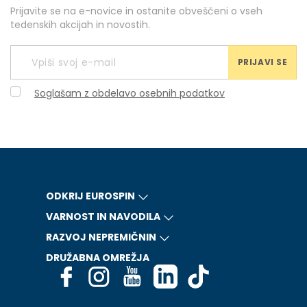
Prijavite se na e-novice in ostanite obveščeni o vseh
tedenskih akcijah in novostih.
PRIJAVI SE
Soglašam z obdelavo osebnih podatkov
ODKRIJ EUROSPIN
VARNOST IN NAVODILA
RAZVOJ NEPREMIČNIN
DRUŽABNA OMREŽJA