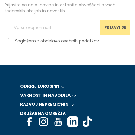
Prijavite se na e-novice in ostanite obveščeni o vseh
tedenskih akcijah in novostih.
PRIJAVI SE
Soglašam z obdelavo osebnih podatkov
ODKRIJ EUROSPIN
VARNOST IN NAVODILA
RAZVOJ NEPREMIČNIN
DRUŽABNA OMREŽJA