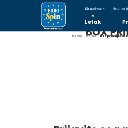
Skupina
Novice 
Letak
P
BOX PRI
home
home
box principale 