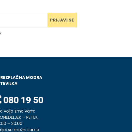
PRIJAVI SE
v
BREZPLAČNA MODRA
TEVILKA
a voljo smo vam:
ONEDELJEK – PETEK,
:00 – 20:00
klici so možni samo