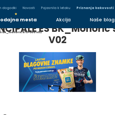
in dogodki
Novosti
Pojasnila k letaku
Priznanja kakovosti
rodajna mesta
Akcija
Naše bla
NCIPALE ES BK_Mohoric
es bk_mohoric 970×500 v02
V02