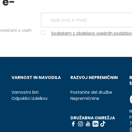
 e-
obveščeni o vseh
Soglašam z obdelavo osebnih podatko
VARNOST IN NAVODILA
RAZVOJ NEPREMIČNIN
Š
Varnostni listi
Postanite del družbe
Odpoklici izdelkov
Nepremičnine
N
P
DRUŽABNA OMREŽJA
7
(