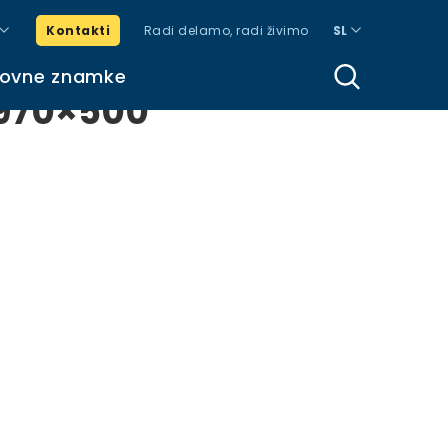
Kontakti
Radi delamo, radi živimo
SL
govne znamke
 970×500