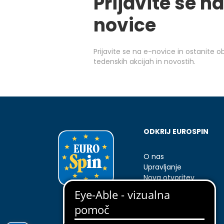
Prijavite se na
novice
Prijavite se na e-novice in ostanite 
tedenskih akcijah in novostih.
ODKRIJ EUROSPIN
O nas
Upravljanje
Nova otvoritev
Kontakti
Rezervni deli Enkho