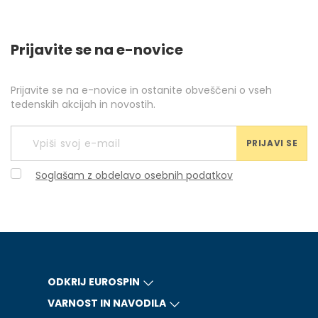
Prijavite se na e-novice
Prijavite se na e-novice in ostanite obveščeni o vseh
tedenskih akcijah in novostih.
PRIJAVI SE
Soglašam z obdelavo osebnih podatkov
ODKRIJ EUROSPIN
VARNOST IN NAVODILA