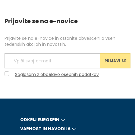
Prijavite se na e-novice
Prijavite se na e-novice in ostanite obveščeni o vseh
tedenskih akcijah in novostih.
PRIJAVI SE
Soglašam z obdelavo osebnih podatkov
ODKRIJ EUROSPIN
VARNOST IN NAVODILA