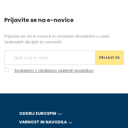
Prijavite se na e-novice
Prijavite se na e-novice in ostanite obveščeni o vseh
tedenskih akcijah in novostih.
PRIJAVI SE
Soglašam z obdelavo osebnih podatkov
ODKRIJ EUROSPIN
VARNOST IN NAVODILA