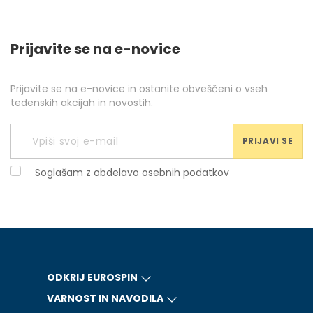
Prijavite se na e-novice
Prijavite se na e-novice in ostanite obveščeni o vseh
tedenskih akcijah in novostih.
PRIJAVI SE
Soglašam z obdelavo osebnih podatkov
ODKRIJ EUROSPIN
VARNOST IN NAVODILA