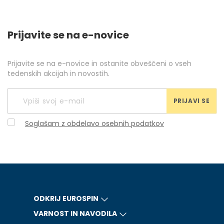
Prijavite se na e-novice
Prijavite se na e-novice in ostanite obveščeni o vseh
tedenskih akcijah in novostih.
PRIJAVI SE
Soglašam z obdelavo osebnih podatkov
ODKRIJ EUROSPIN
VARNOST IN NAVODILA