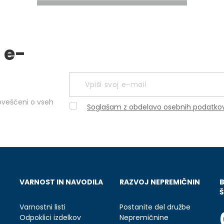
 e-
obveščeni o vseh
Soglašam z obdelavo osebnih podatko
VARNOST IN NAVODILA
RAZVOJ NEPREMIČNIN
Š
Varnostni listi
Postanite del družbe
Odpoklici izdelkov
Nepremičnine