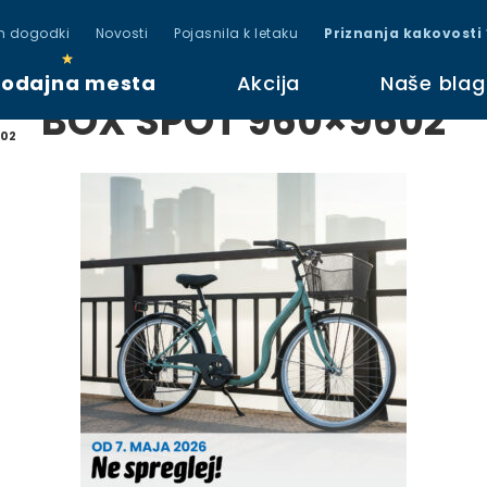
in dogodki
Novosti
Pojasnila k letaku
Priznanja kakovosti
rodajna mesta
Akcija
Naše bla
BOX SPOT 960×9602
602