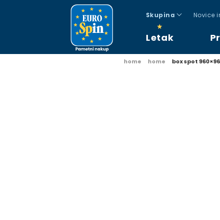
Skupina
Novice 
Letak
P
home
home
box spot 960×9