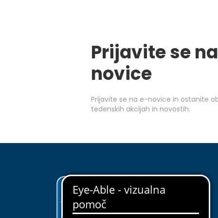
Prijavite se na
novice
Prijavite se na e-novice in ostanite 
tedenskih akcijah in novostih.
ODKRIJ EUROSPIN
O nas
Upravljanje