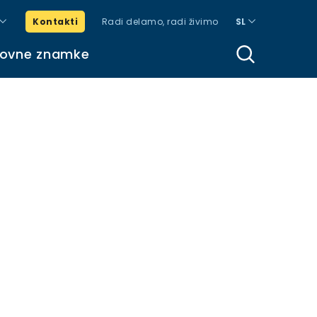
Kontakti
Radi delamo, radi živimo
SL
govne znamke