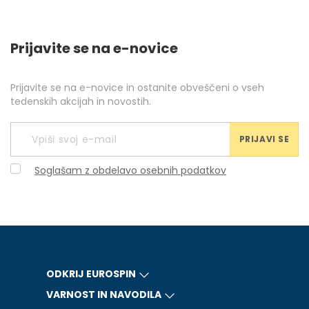
Prijavite se na e-novice
Prijavite se na e-novice in ostanite obveščeni o vseh
tedenskih akcijah in novostih.
PRIJAVI SE
Soglašam z obdelavo osebnih podatkov
ODKRIJ EUROSPIN
VARNOST IN NAVODILA