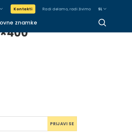
Kontakti
Radi delamo, radi živimo
SL
govne znamke
0×400
PRIJAVI SE