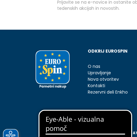
Prijavite se na e-novice in ostanite 
tedenskih akcijah in novostih.
ODKRIJ EUROSPIN
O nas
Upravljanje
Nova otvoritev
Kontakti
Rezervni deli Enkho
PIŠKOTKI
A