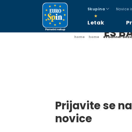
Skupina
Novice 
Letak
P
ES B
home
home
es banner bozi
Prijavite se na
novice