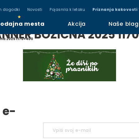
in dogodki
Novosti
Pojasnila k letaku
Priznanja kakovosti
rodajna mesta
Akcija
Naše bla
ANNER BOZICNA 2025 117
cna 2025 1170×400
 e-