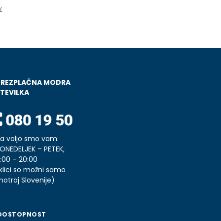
v
BREZPLAČNA MODRA
TEVILKA
a voljo smo vam:
ONEDELJEK – PETEK,
:00 – 20:00
klici so možni samo
notraj Slovenije)
DOSTOPNOST