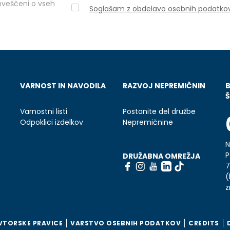
obveščeni o vseh
Soglašam z obdelavo osebnih podatko
VARNOST IN NAVODILA
RAZVOJ NEPREMIČNIN
Š
Varnostni listi
Postanite del družbe
Odpoklici izdelkov
Nepremičnine
N
P
DRUŽABNA OMREŽJA
7
(
z
VTORSKE PRAVICE
VARSTVO OSEBNIH PODATKOV
CREDITS