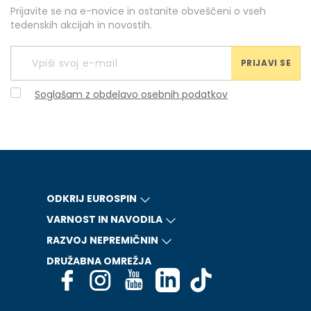
Prijavite se na e-novice in ostanite obveščeni o vseh
tedenskih akcijah in novostih.
PRIJAVI SE
Soglašam z obdelavo osebnih podatkov
ODKRIJ EUROSPIN
VARNOST IN NAVODILA
RAZVOJ NEPREMIČNIN
DRUŽABNA OMREŽJA