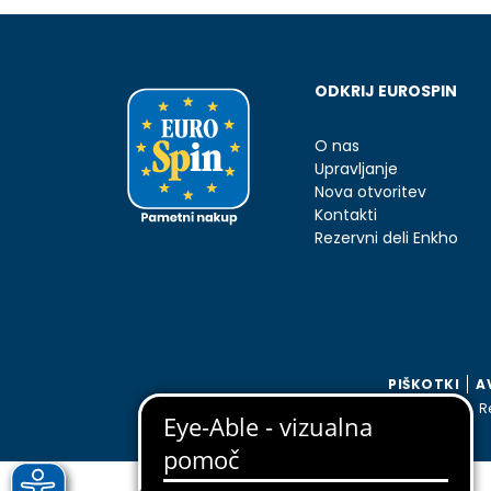
ODKRIJ EUROSPIN
O nas
Upravljanje
Nova otvoritev
Kontakti
Rezervni deli Enkho
PIŠKOTKI
A
EUROSPIN EKO d.o.o.
R