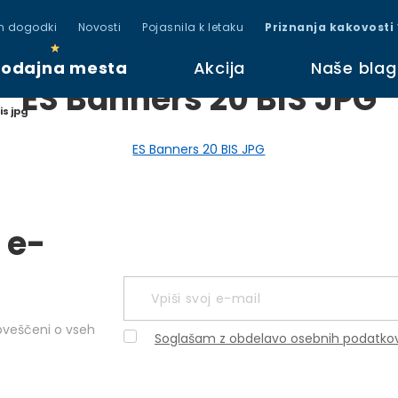
in dogodki
Novosti
Pojasnila k letaku
Priznanja kakovosti
rodajna mesta
Akcija
Naše bla
ES Banners 20 BIS JPG
is jpg
ES Banners 20 BIS JPG
 e-
obveščeni o vseh
Soglašam z obdelavo osebnih podatko