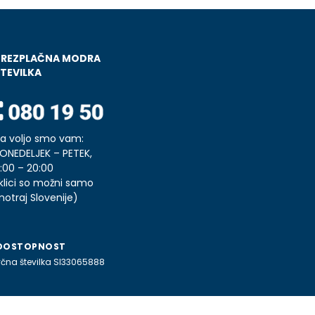
BREZPLAČNA MODRA
TEVILKA
a voljo smo vam:
ONEDELJEK – PETEK,
:00 – 20:00
klici so možni samo
notraj Slovenije)
DOSTOPNOST
čna številka SI33065888