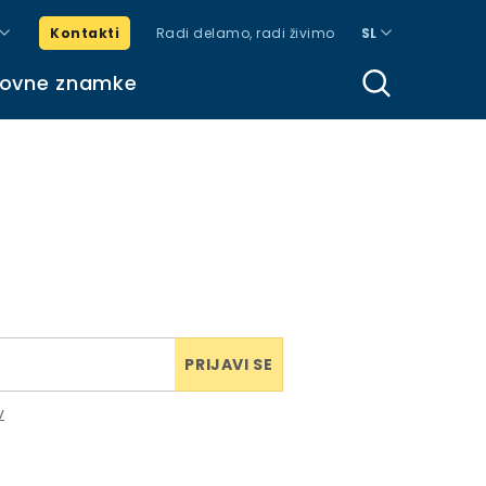
Kontakti
Radi delamo, radi živimo
SL
govne znamke
PRIJAVI SE
v