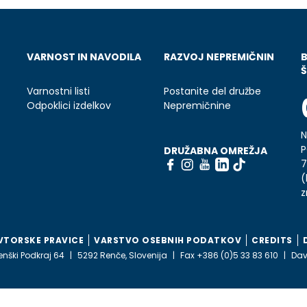
VARNOST IN NAVODILA
RAZVOJ NEPREMIČNIN
Š
Varnostni listi
Postanite del družbe
Odpoklici izdelkov
Nepremičnine
N
P
DRUŽABNA OMREŽJA
7
(
z
VTORSKE PRAVICE
VARSTVO OSEBNIH PODATKOV
CREDITS
enški Podkraj 64
5292 Renče, Slovenija
Fax +386 (0)5 33 83 610
Dav