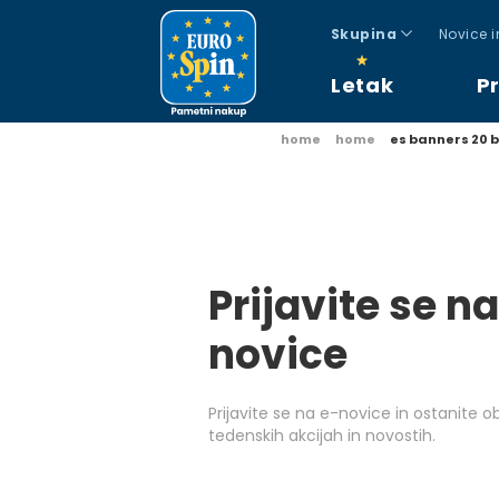
Skupina
Novice 
Letak
P
home
home
es banners 20 b
Prijavite se na
novice
Prijavite se na e-novice in ostanite 
tedenskih akcijah in novostih.