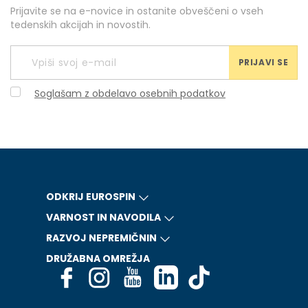
Prijavite se na e-novice in ostanite obveščeni o vseh
tedenskih akcijah in novostih.
PRIJAVI SE
Soglašam z obdelavo osebnih podatkov
ODKRIJ EUROSPIN
VARNOST IN NAVODILA
RAZVOJ NEPREMIČNIN
DRUŽABNA OMREŽJA