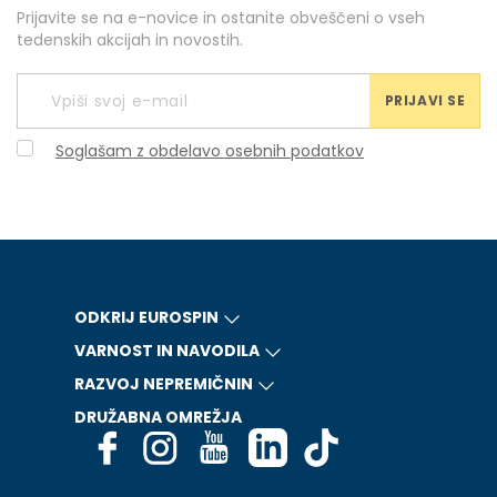
Prijavite se na e-novice in ostanite obveščeni o vseh
tedenskih akcijah in novostih.
PRIJAVI SE
Soglašam z obdelavo osebnih podatkov
ODKRIJ EUROSPIN
VARNOST IN NAVODILA
RAZVOJ NEPREMIČNIN
DRUŽABNA OMREŽJA