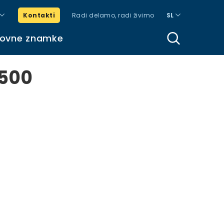
Kontakti
Radi delamo, radi živimo
SL
govne znamke
500