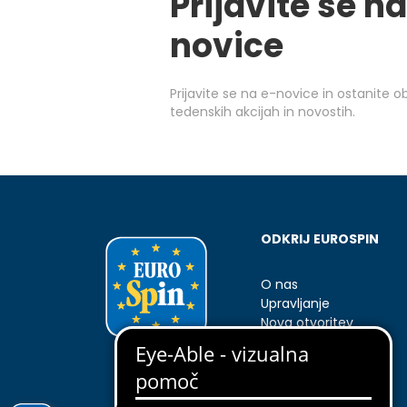
Prijavite se na
novice
Prijavite se na e-novice in ostanite 
tedenskih akcijah in novostih.
ODKRIJ EUROSPIN
O nas
Upravljanje
Nova otvoritev
Kontakti
Rezervni deli Enkho