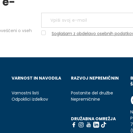
 e-
obveščeni o vseh
Soglašam z obdelavo osebnih podatko
VARNOST IN NAVODILA
RAZVOJ NEPREMIČNIN
Š
Varnostni listi
Postanite del družbe
Odpoklici izdelkov
Nepremičnine
N
P
DRUŽABNA OMREŽJA
7
(