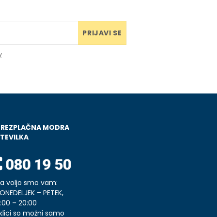
PRIJAVI SE
v
BREZPLAČNA MODRA
TEVILKA
a voljo smo vam:
ONEDELJEK – PETEK,
:00 – 20:00
klici so možni samo