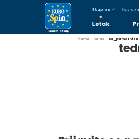
Skupina
Novice 
Letak
P
home
home
es_pametni za
te