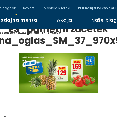
in dogodki
Novosti
Pojasnila k letaku
Priznanja kakovosti
rodajna mesta
Akcija
Naše bla
ES_pametni zacetek
cetek tedna_oglas_sm_37_970x500
dna_oglas_SM_37_970x