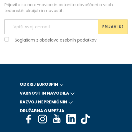
Prijavite se na e-novice in ostanite obveščeni o vseh
tedenskih akcijah in novostih.
PRIJAVI SE
Soglašam z obdelavo osebnih podatkov
ODKRIJ EUROSPIN
VARNOST IN NAVODILA
RAZVOJ NEPREMIČNIN
DRUŽABNA OMREŽJA